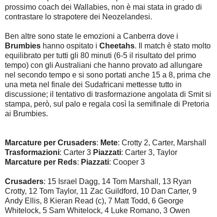
prossimo coach dei Wallabies, non è mai stata in grado di
contrastare lo strapotere dei Neozelandesi.
Ben altre sono state le emozioni a Canberra dove i
Brumbies
hanno ospitato i
Cheetahs
. Il match è stato molto
equilibrato per tutti gli 80 minuti (6-5 il risultato del primo
tempo) con gli Australiani che hanno provato ad allungare
nel secondo tempo e si sono portati anche 15 a 8, prima che
una meta nel finale dei Sudafricani mettesse tutto in
discussione; il tentativo di trasformazione angolata di Smit si
stampa, però, sul palo e regala così la semifinale di Pretoria
ai Brumbies.
Marcature per Crusaders
:
Mete
: Crotty 2, Carter, Marshall
Trasformazioni
: Carter 3
Piazzati
: Carter 3, Taylor
Marcature per Reds
:
Piazzati
: Cooper 3
Crusaders
: 15 Israel Dagg, 14 Tom Marshall, 13 Ryan
Crotty, 12 Tom Taylor, 11 Zac Guildford, 10 Dan Carter, 9
Andy Ellis, 8 Kieran Read (c), 7 Matt Todd, 6 George
Whitelock, 5 Sam Whitelock, 4 Luke Romano, 3 Owen