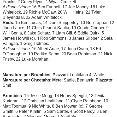
Franks, 2 Corey Flynn, 1 Wyatt Crockett.
A disposizione
: 16 Ben Funnell, 17 Joe Moody, 18 Luke
Whitelock, 19 Richie McCaw, 20 Willi Heinz, 21 Tyler
Bleyendaal, 22 Adam Whitelock.
Reds
: 15 Ben Lucas, 14 Dom Shipperley, 13 Ben Tapuai, 12
Jono Lance, 11 Chris Feauai-Sautia, 10 Quade Cooper, 9
Will Genia, 8 Jake Schatz, 7 Liam Gill, 6 Eddie Quirk, 5
James Horwill (c), 4 Rob Simmons, 3 James Slipper, 2 Saia
Faingaa, 1 Greg Holmes.
A disposizione
: 16 Albert Anae, 17 Jono Owen, 18 Ed
O'Donoghue, 19 Radike Samo, 20 Beau Robinson, 21 Nick
Frisby, 22 Luke Morahan.
Marcature per Brumbies
:
Piazzati
: Lealiifano 4, White
Marcature per Cheetahs
:
Mete
: Sadie, Benjamin
Piazzato
:
Smit
Brumbies
: 15 Jesse Mogg, 14 Henry Speight, 13 Tevita
Kuridrani, 12 Christian Lealiifano, 11 Clyde Rathbone, 10
Matt Toomua, 9 Nic White, 8 Ben Mowen (c), 7 George
Smith, 6 Peter Kimlin, 5 Sam Carter, 4 Scott Fardy, 3 Ben
Alexander, 2 Stephen Moore, 1 Scott Sio.